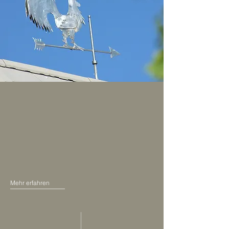
Bauen mit dem natürlichen Baustoff Holz ist für uns
nicht nur ein Argument für Nachhaltigkeit, sondern
zudem ein hoher Beitrag für eine zeitgemäße und
gesunde Wohnkultur. Unsere Leidenschaft für
Holzhäuser spiegelt sich in jedem Projekt wider,
und unser Dank gilt dem Schwarzwälder Wald, der
uns mit diesem wunderbaren Baustoff versorgt.
Mehr erfahren