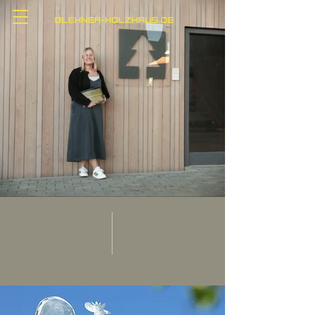
DROP IN
FIND YOUR
HOME
00 Philosophie