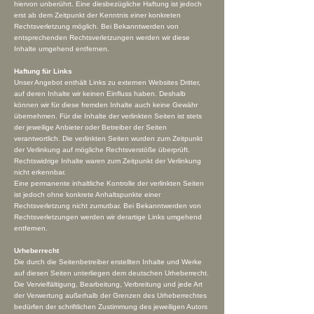
hiervon unberührt. Eine diesbezügliche Haftung ist jedoch
erst ab dem Zeitpunkt der Kenntnis einer konkreten
Rechtsverletzung möglich. Bei Bekanntwerden von
entsprechenden Rechtsverletzungen werden wir diese
Inhalte umgehend entfernen.
Haftung für Links
Unser Angebot enthält Links zu externen Websites Dritter,
auf deren Inhalte wir keinen Einfluss haben. Deshalb
können wir für diese fremden Inhalte auch keine Gewähr
übernehmen. Für die Inhalte der verlinkten Seiten ist stets
der jeweilige Anbieter oder Betreiber der Seiten
verantwortlich. Die verlinkten Seiten wurden zum Zeitpunkt
der Verlinkung auf mögliche Rechtsverstöße überprüft.
Rechtswidrige Inhalte waren zum Zeitpunkt der Verlinkung
nicht erkennbar.
Eine permanente inhaltliche Kontrolle der verlinkten Seiten
ist jedoch ohne konkrete Anhaltspunkte einer
Rechtsverletzung nicht zumutbar. Bei Bekanntwerden von
Rechtsverletzungen werden wir derartige Links umgehend
entfernen.
Urheberrecht
Die durch die Seitenbetreiber erstellten Inhalte und Werke
auf diesen Seiten unterliegen dem deutschen Urheberrecht.
Die Vervielfältigung, Bearbeitung, Verbreitung und jede Art
der Verwertung außerhalb der Grenzen des Urheberrechtes
bedürfen der schriftlichen Zustimmung des jeweiligen Autors