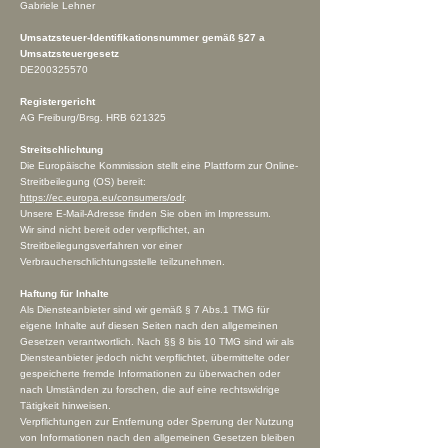
Gabriele Lehner
Umsatzsteuer-Identifikationsnummer gemäß §27 a
Umsatzsteuergesetz
DE200325570
Registergericht
AG Freiburg/Brsg. HRB 621325
Streitschlichtung
Die Europäische Kommission stellt eine Plattform zur Online-
Streitbeilegung (OS) bereit:
https://ec.europa.eu/consumers/odr
.
Unsere E-Mail-Adresse finden Sie oben im Impressum.
Wir sind nicht bereit oder verpflichtet, an
Streitbeilegungsverfahren vor einer
Verbraucherschlichtungsstelle teilzunehmen.
Haftung für Inhalte
Als Diensteanbieter sind wir gemäß § 7 Abs.1 TMG für
eigene Inhalte auf diesen Seiten nach den allgemeinen
Gesetzen verantwortlich. Nach §§ 8 bis 10 TMG sind wir als
Diensteanbieter jedoch nicht verpflichtet, übermittelte oder
gespeicherte fremde Informationen zu überwachen oder
nach Umständen zu forschen, die auf eine rechtswidrige
Tätigkeit hinweisen.
Verpflichtungen zur Entfernung oder Sperrung der Nutzung
von Informationen nach den allgemeinen Gesetzen bleiben