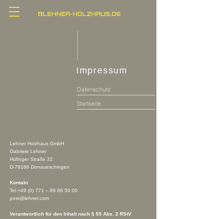
Impressum
Datenschutz
Startseite
Lehner Holzhaus GmbH
Gabriele Lehner
Hüfinger Straße 32
D-78166 Donaueschingen
Kontakt
Tel +49 (0) 771 –
89 86 50 00
post@lehner.com
Verantwortlich für den Inhalt nach § 55 Abs. 2 RStV