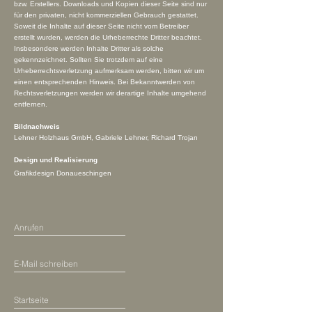
bzw. Erstellers. Downloads und Kopien dieser Seite sind nur
für den privaten, nicht kommerziellen Gebrauch gestattet.
Soweit die Inhalte auf dieser Seite nicht vom Betreiber
erstellt wurden, werden die Urheberrechte Dritter beachtet.
Insbesondere werden Inhalte Dritter als solche
gekennzeichnet. Sollten Sie trotzdem auf eine
Urheberrechtsverletzung aufmerksam werden, bitten wir um
einen entsprechenden Hinweis. Bei Bekanntwerden von
Rechtsverletzungen werden wir derartige Inhalte umgehend
entfernen.
Bildnachweis
Lehner Holzhaus GmbH, Gabriele Lehner, Richard Trojan
Design und Realisierung
Grafikdesign Donaueschingen
Anrufen
E-Mail schreiben
Startseite